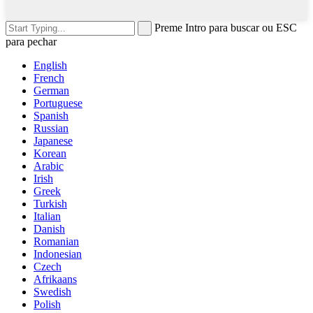
Preme Intro para buscar ou ESC
para pechar
English
French
German
Portuguese
Spanish
Russian
Japanese
Korean
Arabic
Irish
Greek
Turkish
Italian
Danish
Romanian
Indonesian
Czech
Afrikaans
Swedish
Polish