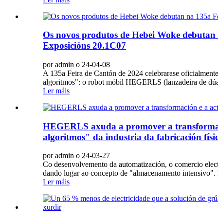
Os novos produtos de Hebei Woke debutan n
Exposicións 20.1C07
por admin o 24-04-08
A 135a Feira de Cantón de 2024 celebrarase oficialmen
algoritmos": o robot móbil HEGERLS (lanzadeira de dúas v
Ler máis
HEGERLS axuda a promover a transformació
algoritmos" da industria da fabricación físi
por admin o 24-03-27
Co desenvolvemento da automatización, o comercio electr
dando lugar ao concepto de "almacenamento intensivo". Par
Ler máis