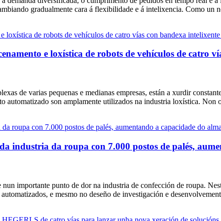
 a demanda diversificada, o cumprimento de pedidos en tempo real e a
ambiando gradualmente cara á flexibilidade e á intelixencia. Como un no
enamento e loxística de robots de vehículos de catro v
as de varias pequenas e medianas empresas, están a xurdir constantemen
o automatizado son amplamente utilizados na industria loxística. Non ob
a industria da roupa con 7.000 postos de palés, aume
 nun importante punto de dor na industria de confección de roupa. Nest
e automatizados, e mesmo no deseño de investigación e desenvolvement