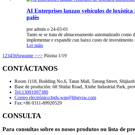
AI Enterprises lanzan vehículos de loxístic
palés
por admin o 24-03-01
Tanto se se trata de almacenamento automatizado como de 
implementar e expandir cun baixo custo de investimento ini
Ler máis
1
2
3
4
5
6
Seguinte >
>>
Páxina 1/19
CONTÁCTANOS
Room 1118, Building No.6, Tatan Mall, Tatong Street, Shijiaz
Base de produción: 68 Shidai Road, Xinhe Industrial Park, pro
Tel:
13091097380
Correo electrónico:
hgls-wm@hbgysw.com
Fax:
+86 0311-89920529
CONSULTA
Para consultas sobre os nosos produtos ou lista de pr