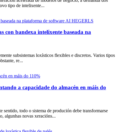
 iteración acelerada de modelos de negocio, a demanda dos
vo tipo de intelixente...
ías con bandexa intelixente baseada na
te subsistemas loxísticos flexibles e discretos. Varios tipos
stante, re...
ntando a capacidade do almacén en máis do
e sentido, todo o sistema de produción debe transformarse
o, algunhas novas xeracións...