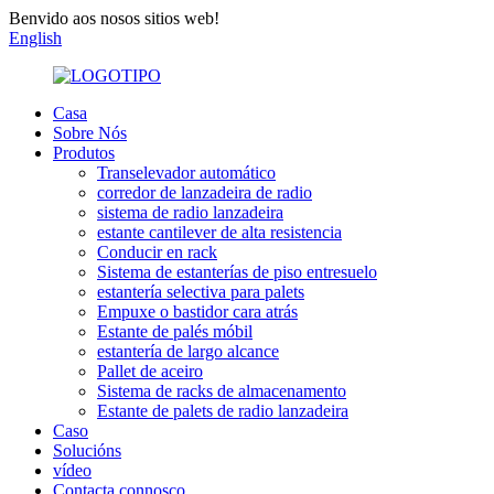
Benvido aos nosos sitios web!
English
Casa
Sobre Nós
Produtos
Transelevador automático
corredor de lanzadeira de radio
sistema de radio lanzadeira
estante cantilever de alta resistencia
Conducir en rack
Sistema de estanterías de piso entresuelo
estantería selectiva para palets
Empuxe o bastidor cara atrás
Estante de palés móbil
estantería de largo alcance
Pallet de aceiro
Sistema de racks de almacenamento
Estante de palets de radio lanzadeira
Caso
Solucións
vídeo
Contacta connosco