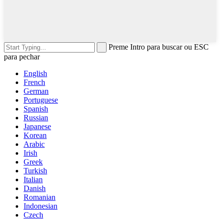
Preme Intro para buscar ou ESC
para pechar
English
French
German
Portuguese
Spanish
Russian
Japanese
Korean
Arabic
Irish
Greek
Turkish
Italian
Danish
Romanian
Indonesian
Czech