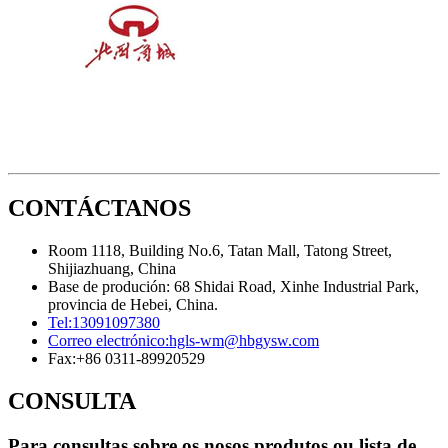
CONTÁCTANOS
Room 1118, Building No.6, Tatan Mall, Tatong Street,
Shijiazhuang, China
Base de produción: 68 Shidai Road, Xinhe Industrial Park,
provincia de Hebei, China.
Tel:
13091097380
Correo electrónico:
hgls-wm@hbgysw.com
Fax:
+86 0311-89920529
CONSULTA
Para consultas sobre os nosos produtos ou lista de