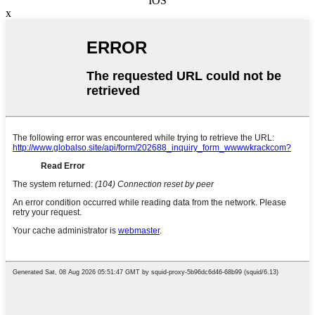
IOS
x