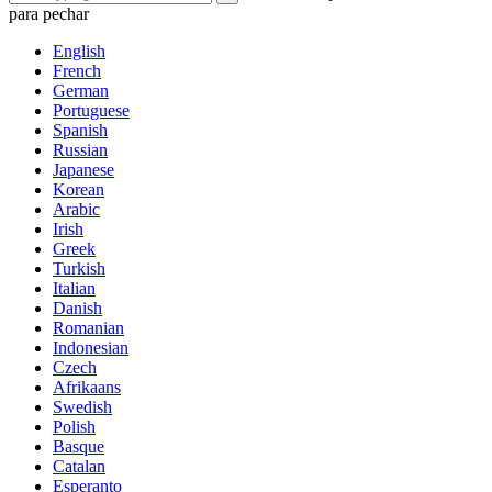
para pechar
English
French
German
Portuguese
Spanish
Russian
Japanese
Korean
Arabic
Irish
Greek
Turkish
Italian
Danish
Romanian
Indonesian
Czech
Afrikaans
Swedish
Polish
Basque
Catalan
Esperanto