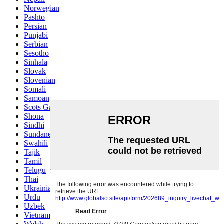
Norwegian
Pashto
Persian
Punjabi
Serbian
Sesotho
Sinhala
Slovak
Slovenian
Somali
Samoan
Scots Gaelic
Shona
Sindhi
Sundanese
Swahili
Tajik
Tamil
Telugu
Thai
Ukrainian
Urdu
Uzbek
Vietnamese